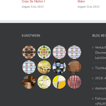
Croix De Maître I
Hüter
August 31st, 2015
August 31st, 2015
KUNSTWERK
BLOG BE
Verkauf
Ökumen
Leichli
Tischka
2018: A
Atelier
Führung
«(P)LA