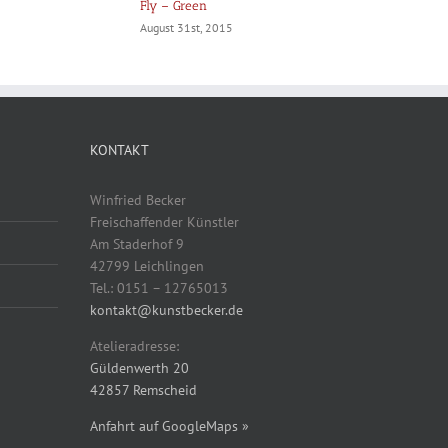
Fly – Green
August 31st, 2015
KONTAKT
Winfried Becker
Freischaffender Künstler
Am Staderhof 9
42799 Leichlingen
Tel.: 0151 – 12765013
kontakt@kunstbecker.de
Atelieradresse:
Güldenwerth 20
42857 Remscheid
Anfahrt auf GoogleMaps »