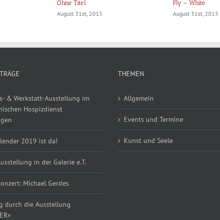
Ohne Titel
Fly – White
August 31st, 2015
August 31st, 2015
ITRÄGE
THEMEN
s- & Werkstatt-Ausstellung im
Allgemein
ischen Hospizdienst
Events und Termine
ngen
Kunst und Seele
lender 2019 ist da!
usstellung in der Galerie e.T.
konzert: Michael Gerdes
 durch die Ausstellung
YER»