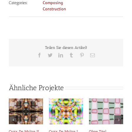
Composing
Categories:
Construction
Teilen Sie diesen Artikel!
Facebook
Twitter
LinkedIn
Tumblr
Pinterest
E-
Mail
Ähnliche Projekte
Croix De Maître II
Croix De Maître I
Ohne Titel
O