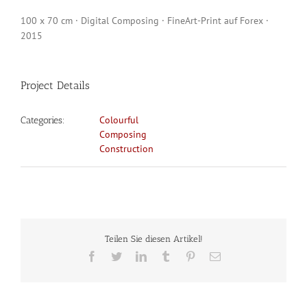
100 x 70 cm · Digital Composing · FineArt-Print auf Forex ·
2015
Project Details
Colourful
Categories:
Composing
Construction
Teilen Sie diesen Artikel!
Facebook
Twitter
LinkedIn
Tumblr
Pinterest
E-
Mail